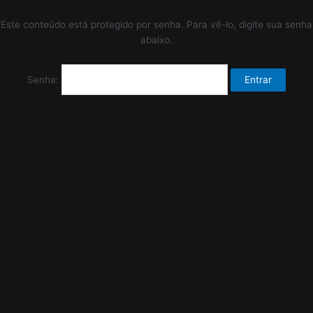
Este conteúdo está protegido por senha. Para vê-lo, digite sua senha
abaixo.
Senha: